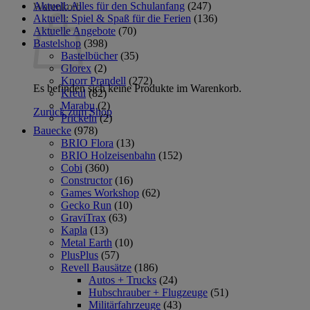
Aktuell: Alles für den Schulanfang
(247)
Warenkorb
Aktuell: Spiel & Spaß für die Ferien
(136)
Aktuelle Angebote
(70)
Bastelshop
(398)
Bastelbücher
(35)
Glorex
(2)
Knorr Prandell
(272)
Es befinden sich keine Produkte im Warenkorb.
Kreul
(82)
Marabu
(2)
Zurück zum Shop
Prickeln
(2)
Bauecke
(978)
BRIO Flora
(13)
BRIO Holzeisenbahn
(152)
Cobi
(360)
Constructor
(16)
Games Workshop
(62)
Gecko Run
(10)
GraviTrax
(63)
Kapla
(13)
Metal Earth
(10)
PlusPlus
(57)
Revell Bausätze
(186)
Autos + Trucks
(24)
Hubschrauber + Flugzeuge
(51)
Militärfahrzeuge
(43)