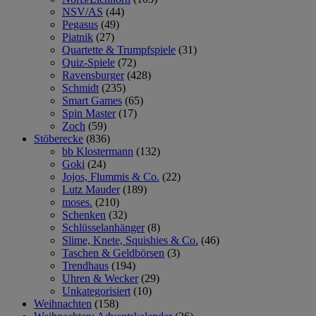
NSV/AS
(44)
Pegasus
(49)
Piatnik
(27)
Quartette & Trumpfspiele
(31)
Quiz-Spiele
(72)
Ravensburger
(428)
Schmidt
(235)
Smart Games
(65)
Spin Master
(17)
Zoch
(59)
Stöberecke
(836)
bb Klostermann
(132)
Goki
(24)
Jojos, Flummis & Co.
(22)
Lutz Mauder
(189)
moses.
(210)
Schenken
(32)
Schlüsselanhänger
(8)
Slime, Knete, Squishies & Co.
(46)
Taschen & Geldbörsen
(3)
Trendhaus
(194)
Uhren & Wecker
(29)
Unkategorisiert
(10)
Weihnachten
(158)