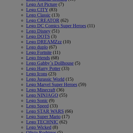
Lego Art Picture
(7)
Lego CITY
(83)
Lego Classic
(13)
Lego CREATOR
(62)
Lego DC Comics Super Heroes
(11)
Lego Disney
(51)
Lego DOTS
(3)
Lego DREAMZzz
(10)
Lego duplo
(67)
Lego Fortnite
(11)
Lego friends
(68)
Lego Gabby´s Dollhouse
(5)
Lego Harry Potter
(33)
Lego Icons
(23)
Lego Jurassic World
(15)
Lego Marvel Super Heroes
(59)
Lego Minecraft
(36)
Lego NINJAGO
(55)
Lego Sonic
(9)
Lego Speed
(33)
Lego STAR WARS
(66)
Lego Super Mario
(17)
Lego TECHNIC
(62)
Lego Wicked
(8)
Olivia Rodrigos
(5)