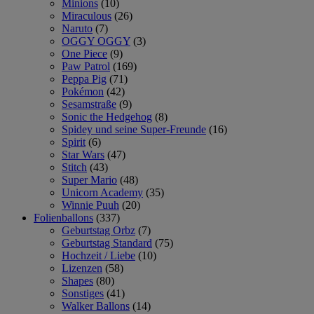
Minions
(10)
Miraculous
(26)
Naruto
(7)
OGGY OGGY
(3)
One Piece
(9)
Paw Patrol
(169)
Peppa Pig
(71)
Pokémon
(42)
Sesamstraße
(9)
Sonic the Hedgehog
(8)
Spidey und seine Super-Freunde
(16)
Spirit
(6)
Star Wars
(47)
Stitch
(43)
Super Mario
(48)
Unicorn Academy
(35)
Winnie Puuh
(20)
Folienballons
(337)
Geburtstag Orbz
(7)
Geburtstag Standard
(75)
Hochzeit / Liebe
(10)
Lizenzen
(58)
Shapes
(80)
Sonstiges
(41)
Walker Ballons
(14)