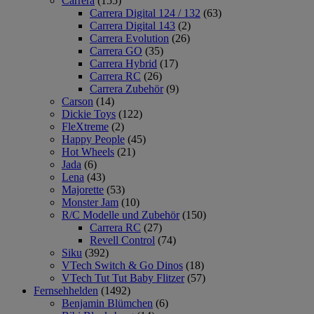
Carrera
(155)
Carrera Digital 124 / 132
(63)
Carrera Digital 143
(2)
Carrera Evolution
(26)
Carrera GO
(35)
Carrera Hybrid
(17)
Carrera RC
(26)
Carrera Zubehör
(9)
Carson
(14)
Dickie Toys
(122)
FleXtreme
(2)
Happy People
(45)
Hot Wheels
(21)
Jada
(6)
Lena
(43)
Majorette
(53)
Monster Jam
(10)
R/C Modelle und Zubehör
(150)
Carrera RC
(27)
Revell Control
(74)
Siku
(392)
VTech Switch & Go Dinos
(18)
VTech Tut Tut Baby Flitzer
(57)
Fernsehhelden
(1492)
Benjamin Blümchen
(6)