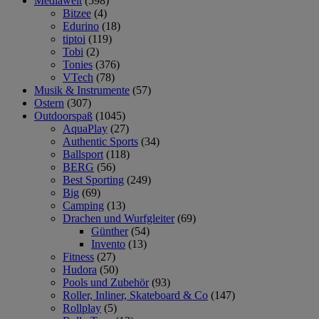
Mediawelt
(598)
Bitzee
(4)
Edurino
(18)
tiptoi
(119)
Tobi
(2)
Tonies
(376)
VTech
(78)
Musik & Instrumente
(57)
Ostern
(307)
Outdoorspaß
(1045)
AquaPlay
(27)
Authentic Sports
(34)
Ballsport
(118)
BERG
(56)
Best Sporting
(249)
Big
(69)
Camping
(13)
Drachen und Wurfgleiter
(69)
Günther
(54)
Invento
(13)
Fitness
(27)
Hudora
(50)
Pools und Zubehör
(93)
Roller, Inliner, Skateboard & Co
(147)
Rollplay
(5)