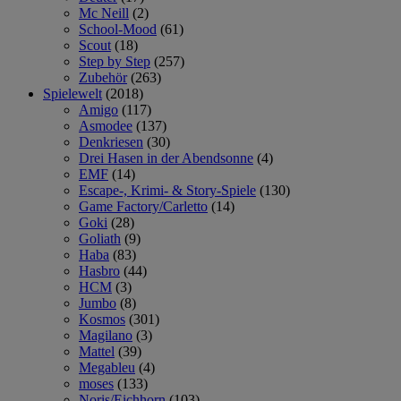
Mc Neill
(2)
School-Mood
(61)
Scout
(18)
Step by Step
(257)
Zubehör
(263)
Spielewelt
(2018)
Amigo
(117)
Asmodee
(137)
Denkriesen
(30)
Drei Hasen in der Abendsonne
(4)
EMF
(14)
Escape-, Krimi- & Story-Spiele
(130)
Game Factory/Carletto
(14)
Goki
(28)
Goliath
(9)
Haba
(83)
Hasbro
(44)
HCM
(3)
Jumbo
(8)
Kosmos
(301)
Magilano
(3)
Mattel
(39)
Megableu
(4)
moses
(133)
Noris/Eichhorn
(103)