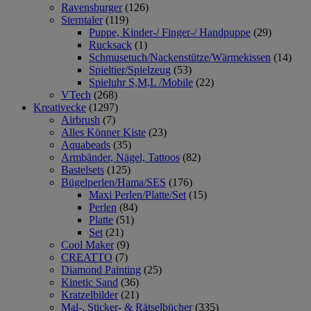
Ravensburger
(126)
Sterntaler
(119)
Puppe, Kinder-/ Finger-/ Handpuppe
(29)
Rucksack
(1)
Schmusetuch/Nackenstütze/Wärmekissen
(14)
Spieltier/Spielzeug
(53)
Spieluhr S,M,L /Mobile
(22)
VTech
(268)
Kreativecke
(1297)
Airbrush
(7)
Alles Könner Kiste
(23)
Aquabeads
(35)
Armbänder, Nägel, Tattoos
(82)
Bastelsets
(125)
Bügelperlen/Hama/SES
(176)
Maxi Perlen/Platte/Set
(15)
Perlen
(84)
Platte
(51)
Set
(21)
Cool Maker
(9)
CREATTO
(7)
Diamond Painting
(25)
Kinetic Sand
(36)
Kratzelbilder
(21)
Mal-, Sticker- & Rätselbücher
(335)