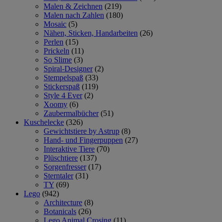
Malen & Zeichnen
(219)
Malen nach Zahlen
(180)
Mosaic
(5)
Nähen, Sticken, Handarbeiten
(26)
Perlen
(15)
Prickeln
(11)
So Slime
(3)
Spiral-Designer
(2)
Stempelspaß
(33)
Stickerspaß
(119)
Style 4 Ever
(2)
Xoomy
(6)
Zaubermalbücher
(51)
Kuschelecke
(326)
Gewichtstiere by Astrup
(8)
Hand- und Fingerpuppen
(27)
Interaktive Tiere
(70)
Plüschtiere
(137)
Sorgenfresser
(17)
Sterntaler
(31)
TY
(69)
Lego
(942)
Architecture
(8)
Botanicals
(26)
Lego Animal Crosing
(11)