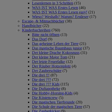
Lesenlernen in 3 Schritten
(15)
WAS IST WAS Erstes Lesen
(46)
WAS IST WAS Erstes Lesen easy!
(21)
Wieso? Weshalb? Warum? Erstleser
(17)
Escape- & Mitmachbücher
(38)
Handbücher
(22)
Kinderbuchreihen
(760)
Bitte nicht öffnen
(13)
Das Dorf
(9)
Das geheime Leben der Tiere
(21)
Das magische Baumhaus junior
(37)
Der kleine Drache Kokosnuss
(31)
Der kleine Major Tom
(21)
Der letzte Feuerfalke
(12)
Der Räuber Hotzenplotz
(4)
Der Zauberschüler
(7)
Die drei !!!
(87)
Die drei ???
(72)
Die drei ??? Kids
(115)
Die Duftapotheke
(8)
Die Hobby-Horsing-Kids
(4)
Die Küstencrew
(5)
Die magischen Tierfreunde
(20)
Die Schule der magischen Tiere
(57)
Die Zauberkicker
(9)