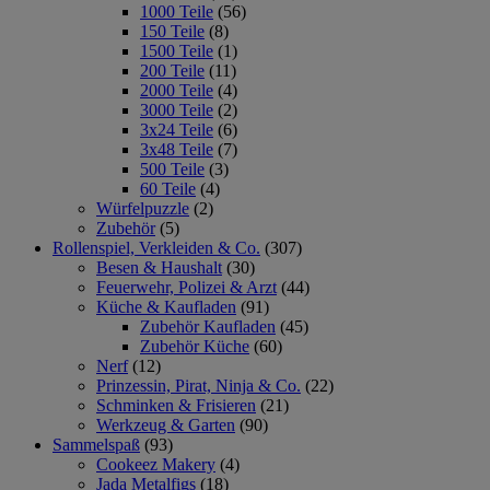
1000 Teile
(56)
150 Teile
(8)
1500 Teile
(1)
200 Teile
(11)
2000 Teile
(4)
3000 Teile
(2)
3x24 Teile
(6)
3x48 Teile
(7)
500 Teile
(3)
60 Teile
(4)
Würfelpuzzle
(2)
Zubehör
(5)
Rollenspiel, Verkleiden & Co.
(307)
Besen & Haushalt
(30)
Feuerwehr, Polizei & Arzt
(44)
Küche & Kaufladen
(91)
Zubehör Kaufladen
(45)
Zubehör Küche
(60)
Nerf
(12)
Prinzessin, Pirat, Ninja & Co.
(22)
Schminken & Frisieren
(21)
Werkzeug & Garten
(90)
Sammelspaß
(93)
Cookeez Makery
(4)
Jada Metalfigs
(18)