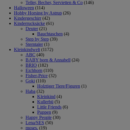
Teller, Becher, Servietten & Co
(146)
Halloween
(114)
Hobby Horsing by Astrup
(26)
Kindergeschirr
(42)
Kinderrucksäcke
(61)
Deuter
(21)
Bauchtaschen
(4)
Step by Step
(39)
Sterntaler
(1)
Kleinkindwelt
(1172)
ABC
(40)
BABY born & Annabell
(24)
BRIO
(182)
Eichhorn
(110)
Fisher-Price
(32)
Goki
(110)
Holztiger Tiere/Figuren
(1)
Haba
(32)
Kleinkind
(4)
Kullerbü
(5)
Little Friends
(6)
Puppen
(9)
Happy People
(30)
Lena/SES
(50)
moses.
(19)