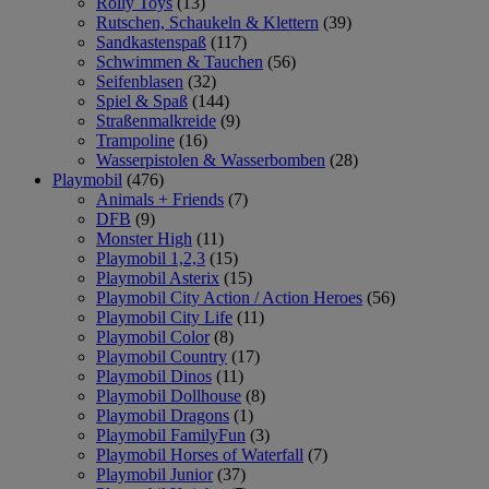
Rolly Toys
(13)
Rutschen, Schaukeln & Klettern
(39)
Sandkastenspaß
(117)
Schwimmen & Tauchen
(56)
Seifenblasen
(32)
Spiel & Spaß
(144)
Straßenmalkreide
(9)
Trampoline
(16)
Wasserpistolen & Wasserbomben
(28)
Playmobil
(476)
Animals + Friends
(7)
DFB
(9)
Monster High
(11)
Playmobil 1,2,3
(15)
Playmobil Asterix
(15)
Playmobil City Action / Action Heroes
(56)
Playmobil City Life
(11)
Playmobil Color
(8)
Playmobil Country
(17)
Playmobil Dinos
(11)
Playmobil Dollhouse
(8)
Playmobil Dragons
(1)
Playmobil FamilyFun
(3)
Playmobil Horses of Waterfall
(7)
Playmobil Junior
(37)