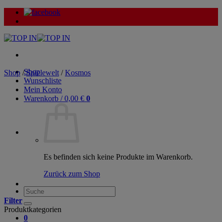
Zum
Inhalt
springen
Shop
Shop
/
Spielewelt
/
Kosmos
Wunschliste
Mein Konto
Warenkorb /
0,00
€
0
Es befinden sich keine Produkte im Warenkorb.
Zurück zum Shop
Suche
nach:
Filter
Produktkategorien
0