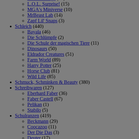
L.O.L. Surprise!
(15)
MGA's Miniverse
(10)
MrBeast Lab
(14)
Zapf Lil' Snaps
(3)
Schleich
(440)
Bayala
(46)
Die Schlümpfe
(2)
Die Schule der magischen Tiere
(11)
Dinosaurs
(50)
Eldrador Creatures
(51)
Farm World
(89)
Harry Potter
(25)
Horse Club
(81)
Wild Life
(85)
Schmuck, Schminken & Beauty
(380)
Schreibwaren
(127)
Eberhard Faber
(36)
Faber Castell
(67)
Pelikan
(1)
Stabilo
(5)
Schulranzen
(419)
Beckmann
(29)
Coocazoo
(11)
Der Die Das
(3)
Deuter
(17)