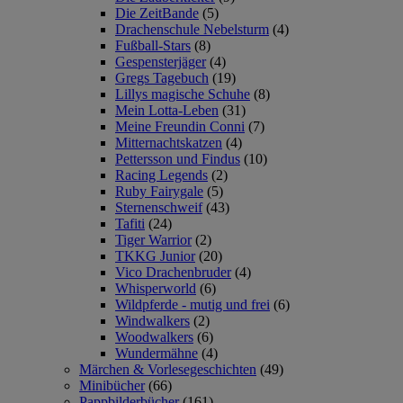
Die ZeitBande
(5)
Drachenschule Nebelsturm
(4)
Fußball-Stars
(8)
Gespensterjäger
(4)
Gregs Tagebuch
(19)
Lillys magische Schuhe
(8)
Mein Lotta-Leben
(31)
Meine Freundin Conni
(7)
Mitternachtskatzen
(4)
Pettersson und Findus
(10)
Racing Legends
(2)
Ruby Fairygale
(5)
Sternenschweif
(43)
Tafiti
(24)
Tiger Warrior
(2)
TKKG Junior
(20)
Vico Drachenbruder
(4)
Whisperworld
(6)
Wildpferde - mutig und frei
(6)
Windwalkers
(2)
Woodwalkers
(6)
Wundermähne
(4)
Märchen & Vorlesegeschichten
(49)
Minibücher
(66)
Pappbilderbücher
(161)