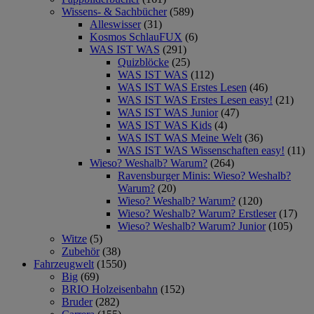
Wissens- & Sachbücher
(589)
Alleswisser
(31)
Kosmos SchlauFUX
(6)
WAS IST WAS
(291)
Quizblöcke
(25)
WAS IST WAS
(112)
WAS IST WAS Erstes Lesen
(46)
WAS IST WAS Erstes Lesen easy!
(21)
WAS IST WAS Junior
(47)
WAS IST WAS Kids
(4)
WAS IST WAS Meine Welt
(36)
WAS IST WAS Wissenschaften easy!
(11)
Wieso? Weshalb? Warum?
(264)
Ravensburger Minis: Wieso? Weshalb?
Warum?
(20)
Wieso? Weshalb? Warum?
(120)
Wieso? Weshalb? Warum? Erstleser
(17)
Wieso? Weshalb? Warum? Junior
(105)
Witze
(5)
Zubehör
(38)
Fahrzeugwelt
(1550)
Big
(69)
BRIO Holzeisenbahn
(152)
Bruder
(282)