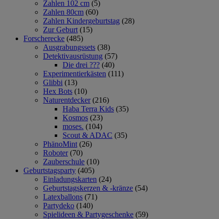
Zahlen 102 cm
(5)
Zahlen 80cm
(60)
Zahlen Kindergeburtstag
(28)
Zur Geburt
(15)
Forscherecke
(485)
Ausgrabungssets
(38)
Detektivausrüstung
(57)
Die drei ???
(40)
Experimentierkästen
(111)
Glibbi
(13)
Hex Bots
(10)
Naturentdecker
(216)
Haba Terra Kids
(35)
Kosmos
(23)
moses.
(104)
Scout & ADAC
(35)
PhänoMint
(26)
Roboter
(70)
Zauberschule
(10)
Geburtstagsparty
(405)
Einladungskarten
(24)
Geburtstagskerzen & -kränze
(54)
Latexballons
(71)
Partydeko
(140)
Spielideen & Partygeschenke
(59)