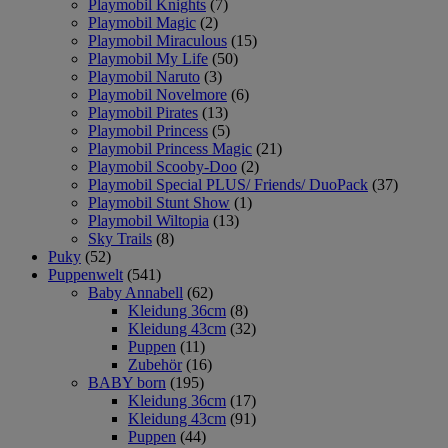
Playmobil Knights
(7)
Playmobil Magic
(2)
Playmobil Miraculous
(15)
Playmobil My Life
(50)
Playmobil Naruto
(3)
Playmobil Novelmore
(6)
Playmobil Pirates
(13)
Playmobil Princess
(5)
Playmobil Princess Magic
(21)
Playmobil Scooby-Doo
(2)
Playmobil Special PLUS/ Friends/ DuoPack
(37)
Playmobil Stunt Show
(1)
Playmobil Wiltopia
(13)
Sky Trails
(8)
Puky
(52)
Puppenwelt
(541)
Baby Annabell
(62)
Kleidung 36cm
(8)
Kleidung 43cm
(32)
Puppen
(11)
Zubehör
(16)
BABY born
(195)
Kleidung 36cm
(17)
Kleidung 43cm
(91)
Puppen
(44)