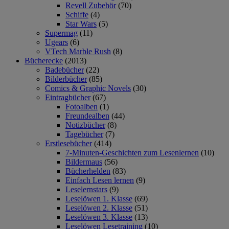
Revell Zubehör
(70)
Schiffe
(4)
Star Wars
(5)
Supermag
(11)
Ugears
(6)
VTech Marble Rush
(8)
Bücherecke
(2013)
Badebücher
(22)
Bilderbücher
(85)
Comics & Graphic Novels
(30)
Eintragbücher
(67)
Fotoalben
(1)
Freundealben
(44)
Notizbücher
(8)
Tagebücher
(7)
Erstlesebücher
(414)
7-Minuten-Geschichten zum Lesenlernen
(10)
Bildermaus
(56)
Bücherhelden
(83)
Einfach Lesen lernen
(9)
Leselernstars
(9)
Leselöwen 1. Klasse
(69)
Leselöwen 2. Klasse
(51)
Leselöwen 3. Klasse
(13)
Leselöwen Lesetraining
(10)