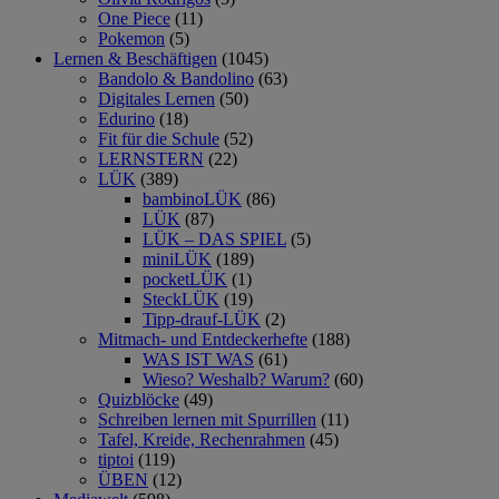
One Piece
(11)
Pokemon
(5)
Lernen & Beschäftigen
(1045)
Bandolo & Bandolino
(63)
Digitales Lernen
(50)
Edurino
(18)
Fit für die Schule
(52)
LERNSTERN
(22)
LÜK
(389)
bambinoLÜK
(86)
LÜK
(87)
LÜK – DAS SPIEL
(5)
miniLÜK
(189)
pocketLÜK
(1)
SteckLÜK
(19)
Tipp-drauf-LÜK
(2)
Mitmach- und Entdeckerhefte
(188)
WAS IST WAS
(61)
Wieso? Weshalb? Warum?
(60)
Quizblöcke
(49)
Schreiben lernen mit Spurrillen
(11)
Tafel, Kreide, Rechenrahmen
(45)
tiptoi
(119)
ÜBEN
(12)