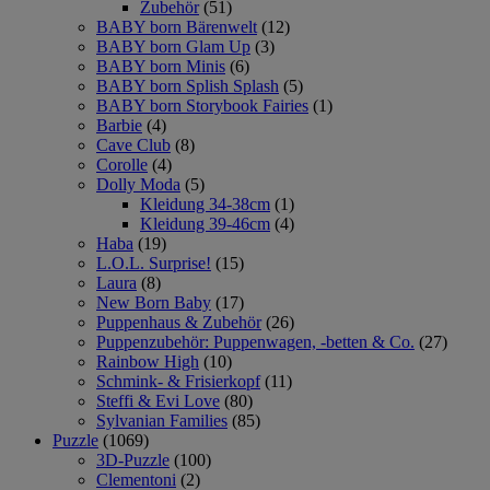
Zubehör
(51)
BABY born Bärenwelt
(12)
BABY born Glam Up
(3)
BABY born Minis
(6)
BABY born Splish Splash
(5)
BABY born Storybook Fairies
(1)
Barbie
(4)
Cave Club
(8)
Corolle
(4)
Dolly Moda
(5)
Kleidung 34-38cm
(1)
Kleidung 39-46cm
(4)
Haba
(19)
L.O.L. Surprise!
(15)
Laura
(8)
New Born Baby
(17)
Puppenhaus & Zubehör
(26)
Puppenzubehör: Puppenwagen, -betten & Co.
(27)
Rainbow High
(10)
Schmink- & Frisierkopf
(11)
Steffi & Evi Love
(80)
Sylvanian Families
(85)
Puzzle
(1069)
3D-Puzzle
(100)
Clementoni
(2)