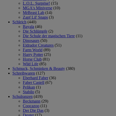
L.O.L. Surprise!
(15)
MGA's Miniverse
(10)
MrBeast Lab
(14)
Zapf Lil' Snaps
(3)
Schleich
(440)
Bayala
(46)
Die Schlümpfe
(2)
Die Schule der magischen Tiere
(11)
Dinosaurs
(50)
Eldrador Creatures
(51)
Farm World
(89)
Harry Potter
(25)
Horse Club
(81)
Wild Life
(85)
Schmuck, Schminken & Beauty
(380)
Schreibwaren
(127)
Eberhard Faber
(36)
Faber Castell
(67)
Pelikan
(1)
Stabilo
(5)
Schulranzen
(419)
Beckmann
(29)
Coocazoo
(11)
Der Die Das
(3)
Deuter
(17)