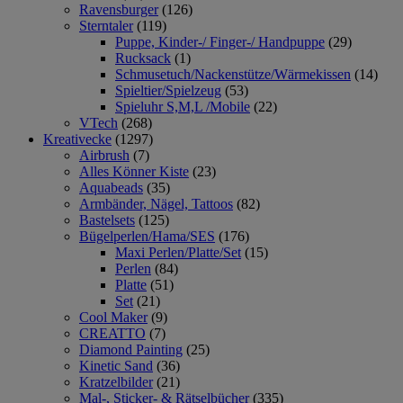
Ravensburger
(126)
Sterntaler
(119)
Puppe, Kinder-/ Finger-/ Handpuppe
(29)
Rucksack
(1)
Schmusetuch/Nackenstütze/Wärmekissen
(14)
Spieltier/Spielzeug
(53)
Spieluhr S,M,L /Mobile
(22)
VTech
(268)
Kreativecke
(1297)
Airbrush
(7)
Alles Könner Kiste
(23)
Aquabeads
(35)
Armbänder, Nägel, Tattoos
(82)
Bastelsets
(125)
Bügelperlen/Hama/SES
(176)
Maxi Perlen/Platte/Set
(15)
Perlen
(84)
Platte
(51)
Set
(21)
Cool Maker
(9)
CREATTO
(7)
Diamond Painting
(25)
Kinetic Sand
(36)
Kratzelbilder
(21)
Mal-, Sticker- & Rätselbücher
(335)