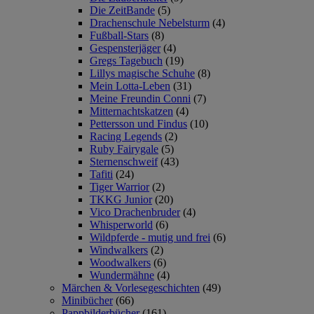
Die ZeitBande
(5)
Drachenschule Nebelsturm
(4)
Fußball-Stars
(8)
Gespensterjäger
(4)
Gregs Tagebuch
(19)
Lillys magische Schuhe
(8)
Mein Lotta-Leben
(31)
Meine Freundin Conni
(7)
Mitternachtskatzen
(4)
Pettersson und Findus
(10)
Racing Legends
(2)
Ruby Fairygale
(5)
Sternenschweif
(43)
Tafiti
(24)
Tiger Warrior
(2)
TKKG Junior
(20)
Vico Drachenbruder
(4)
Whisperworld
(6)
Wildpferde - mutig und frei
(6)
Windwalkers
(2)
Woodwalkers
(6)
Wundermähne
(4)
Märchen & Vorlesegeschichten
(49)
Minibücher
(66)
Pappbilderbücher
(161)