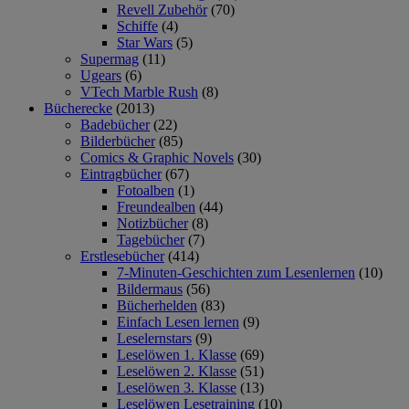
Revell Zubehör
(70)
Schiffe
(4)
Star Wars
(5)
Supermag
(11)
Ugears
(6)
VTech Marble Rush
(8)
Bücherecke
(2013)
Badebücher
(22)
Bilderbücher
(85)
Comics & Graphic Novels
(30)
Eintragbücher
(67)
Fotoalben
(1)
Freundealben
(44)
Notizbücher
(8)
Tagebücher
(7)
Erstlesebücher
(414)
7-Minuten-Geschichten zum Lesenlernen
(10)
Bildermaus
(56)
Bücherhelden
(83)
Einfach Lesen lernen
(9)
Leselernstars
(9)
Leselöwen 1. Klasse
(69)
Leselöwen 2. Klasse
(51)
Leselöwen 3. Klasse
(13)
Leselöwen Lesetraining
(10)