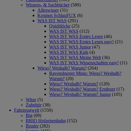
Wissens- & Sachbücher
(589)
Alleswisser
(31)
Kosmos SchlauFUX
(6)
WAS IST WAS
(291)
Quizblöcke
(25)
WAS IST WAS
(112)
WAS IST WAS Erstes Lesen
(46)
WAS IST WAS Erstes Lesen easy!
(21)
WAS IST WAS Junior
(47)
WAS IST WAS Kids
(4)
WAS IST WAS Meine Welt
(36)
WAS IST WAS Wissenschaften easy!
(11)
Wieso? Weshalb? Warum?
(264)
Ravensburger Minis: Wieso? Weshalb?
Warum?
(20)
Wieso? Weshalb? Warum?
(120)
Wieso? Weshalb? Warum? Erstleser
(17)
Wieso? Weshalb? Warum? Junior
(105)
Witze
(5)
Zubehör
(38)
Fahrzeugwelt
(1550)
Big
(69)
BRIO Holzeisenbahn
(152)
Bruder
(282)