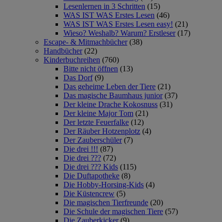
Lesenlernen in 3 Schritten
(15)
WAS IST WAS Erstes Lesen
(46)
WAS IST WAS Erstes Lesen easy!
(21)
Wieso? Weshalb? Warum? Erstleser
(17)
Escape- & Mitmachbücher
(38)
Handbücher
(22)
Kinderbuchreihen
(760)
Bitte nicht öffnen
(13)
Das Dorf
(9)
Das geheime Leben der Tiere
(21)
Das magische Baumhaus junior
(37)
Der kleine Drache Kokosnuss
(31)
Der kleine Major Tom
(21)
Der letzte Feuerfalke
(12)
Der Räuber Hotzenplotz
(4)
Der Zauberschüler
(7)
Die drei !!!
(87)
Die drei ???
(72)
Die drei ??? Kids
(115)
Die Duftapotheke
(8)
Die Hobby-Horsing-Kids
(4)
Die Küstencrew
(5)
Die magischen Tierfreunde
(20)
Die Schule der magischen Tiere
(57)
Die Zauberkicker
(9)