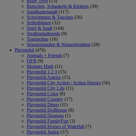
Rolly Toys
(13)
Rutschen, Schaukeln & Klettern
(39)
Sandkastenspaß
(117)
Schwimmen & Tauchen
(56)
Seifenblasen
(32)
Spiel & Spaß
(144)
Straßenmalkreide
(9)
Trampoline
(16)
Wasserpistolen & Wasserbomben
(28)
Playmobil
(476)
Animals + Friends
(7)
DFB
(9)
Monster High
(11)
Playmobil 1,2,3
(15)
Playmobil Asterix
(15)
Playmobil City Action / Action Heroes
(56)
Playmobil City Life
(11)
Playmobil Color
(8)
Playmobil Country
(17)
Playmobil Dinos
(11)
Playmobil Dollhouse
(8)
Playmobil Dragons
(1)
Playmobil FamilyFun
(3)
Playmobil Horses of Waterfall
(7)
Playmobil Junior
(37)