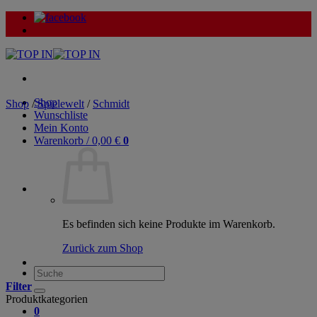
Zum
Inhalt
springen
Shop
Shop
/
Spielewelt
/
Schmidt
Wunschliste
Mein Konto
Warenkorb /
0,00
€
0
Es befinden sich keine Produkte im Warenkorb.
Zurück zum Shop
Suche
nach:
Filter
Produktkategorien
0