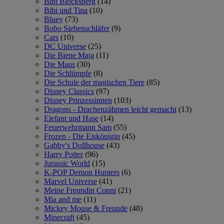
Bibi Blocksberg
(14)
Bibi und Tina
(10)
Bluey
(73)
Bobo Siebenschläfer
(9)
Cars
(10)
DC Universe
(25)
Die Biene Maja
(11)
Die Maus
(30)
Die Schlümpfe
(8)
Die Schule der magischen Tiere
(85)
Disney Classics
(97)
Disney Prinzessinnen
(103)
Dragons - Drachenzähmen leicht gemacht
(13)
Elefant und Hase
(14)
Feuerwehrmann Sam
(55)
Frozen - Die Eiskönigin
(45)
Gabby's Dollhouse
(43)
Harry Potter
(96)
Jurassic World
(15)
K-POP Demon Hunters
(6)
Marvel Universe
(41)
Meine Freundin Conni
(21)
Mia and me
(11)
Mickey Mouse & Freunde
(48)
Minecraft
(45)