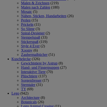
Malen & Zeichnen
(219)
Malen nach Zahlen
(180)
Mosaic
(5)
Nähen, Sticken, Handarbeiten
(26)
Perlen
(15)
Prickeln
(11)
So Slime
(3)
Spiral-Designer
(2)
Stempelspaß
(33)
Stickerspaß
(119)
Style 4 Ever
(2)
Xoomy
(6)
Zaubermalbücher
(51)
Kuschelecke
(326)
Gewichtstiere by Astrup
(8)
Hand- und Fingerpuppen
(27)
Interaktive Tiere
(70)
Plüschtiere
(137)
Sorgenfresser
(17)
Sterntaler
(31)
TY
(69)
Lego
(942)
Architecture
(8)
Botanicals
(26)
Lego Animal Crosing
(11)