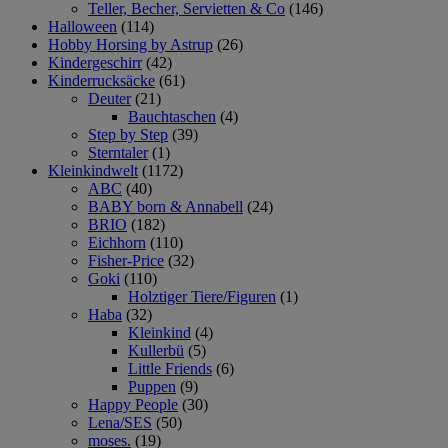
Teller, Becher, Servietten & Co
(146)
Halloween
(114)
Hobby Horsing by Astrup
(26)
Kindergeschirr
(42)
Kinderrucksäcke
(61)
Deuter
(21)
Bauchtaschen
(4)
Step by Step
(39)
Sterntaler
(1)
Kleinkindwelt
(1172)
ABC
(40)
BABY born & Annabell
(24)
BRIO
(182)
Eichhorn
(110)
Fisher-Price
(32)
Goki
(110)
Holztiger Tiere/Figuren
(1)
Haba
(32)
Kleinkind
(4)
Kullerbü
(5)
Little Friends
(6)
Puppen
(9)
Happy People
(30)
Lena/SES
(50)
moses.
(19)