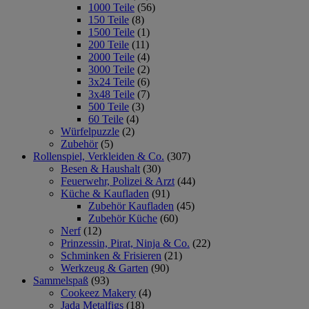
1000 Teile
(56)
150 Teile
(8)
1500 Teile
(1)
200 Teile
(11)
2000 Teile
(4)
3000 Teile
(2)
3x24 Teile
(6)
3x48 Teile
(7)
500 Teile
(3)
60 Teile
(4)
Würfelpuzzle
(2)
Zubehör
(5)
Rollenspiel, Verkleiden & Co.
(307)
Besen & Haushalt
(30)
Feuerwehr, Polizei & Arzt
(44)
Küche & Kaufladen
(91)
Zubehör Kaufladen
(45)
Zubehör Küche
(60)
Nerf
(12)
Prinzessin, Pirat, Ninja & Co.
(22)
Schminken & Frisieren
(21)
Werkzeug & Garten
(90)
Sammelspaß
(93)
Cookeez Makery
(4)
Jada Metalfigs
(18)