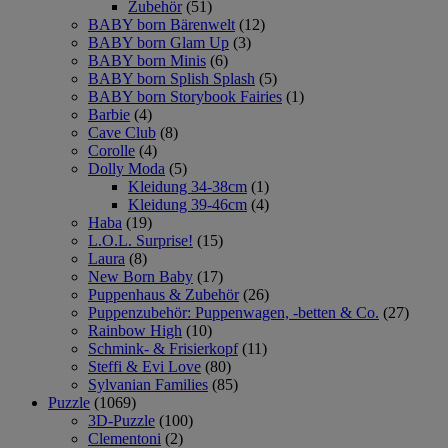
Zubehör
(51)
BABY born Bärenwelt
(12)
BABY born Glam Up
(3)
BABY born Minis
(6)
BABY born Splish Splash
(5)
BABY born Storybook Fairies
(1)
Barbie
(4)
Cave Club
(8)
Corolle
(4)
Dolly Moda
(5)
Kleidung 34-38cm
(1)
Kleidung 39-46cm
(4)
Haba
(19)
L.O.L. Surprise!
(15)
Laura
(8)
New Born Baby
(17)
Puppenhaus & Zubehör
(26)
Puppenzubehör: Puppenwagen, -betten & Co.
(27)
Rainbow High
(10)
Schmink- & Frisierkopf
(11)
Steffi & Evi Love
(80)
Sylvanian Families
(85)
Puzzle
(1069)
3D-Puzzle
(100)
Clementoni
(2)