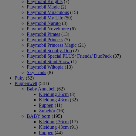
Playmobil Knights
(7)
Playmobil Magic
(2)
Playmobil Miraculous
(15)
Playmobil My Life
(50)
Playmobil Naruto
(3)
Playmobil Novelmore
(6)
Playmobil Pirates
(13)
Playmobil Princess
(5)
Playmobil Princess Magic
(21)
Playmobil Scooby-Doo
(2)
Playmobil Special PLUS/ Friends/ DuoPack
(37)
Playmobil Stunt Show
(1)
Playmobil Wiltopia
(13)
Sky Trails
(8)
Puky
(52)
Puppenwelt
(541)
Baby Annabell
(62)
Kleidung 36cm
(8)
Kleidung 43cm
(32)
Puppen
(11)
Zubehör
(16)
BABY born
(195)
Kleidung 36cm
(17)
Kleidung 43cm
(91)
Puppen
(44)