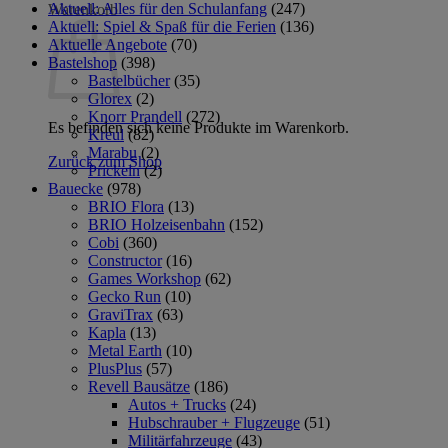
Aktuell: Alles für den Schulanfang
(247)
Warenkorb
Aktuell: Spiel & Spaß für die Ferien
(136)
Aktuelle Angebote
(70)
Bastelshop
(398)
Bastelbücher
(35)
Glorex
(2)
Knorr Prandell
(272)
Es befinden sich keine Produkte im Warenkorb.
Kreul
(82)
Marabu
(2)
Zurück zum Shop
Prickeln
(2)
Bauecke
(978)
BRIO Flora
(13)
BRIO Holzeisenbahn
(152)
Cobi
(360)
Constructor
(16)
Games Workshop
(62)
Gecko Run
(10)
GraviTrax
(63)
Kapla
(13)
Metal Earth
(10)
PlusPlus
(57)
Revell Bausätze
(186)
Autos + Trucks
(24)
Hubschrauber + Flugzeuge
(51)
Militärfahrzeuge
(43)