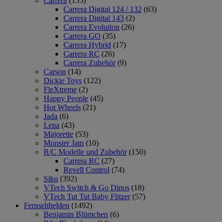
Carrera
(155)
Carrera Digital 124 / 132
(63)
Carrera Digital 143
(2)
Carrera Evolution
(26)
Carrera GO
(35)
Carrera Hybrid
(17)
Carrera RC
(26)
Carrera Zubehör
(9)
Carson
(14)
Dickie Toys
(122)
FleXtreme
(2)
Happy People
(45)
Hot Wheels
(21)
Jada
(6)
Lena
(43)
Majorette
(53)
Monster Jam
(10)
R/C Modelle und Zubehör
(150)
Carrera RC
(27)
Revell Control
(74)
Siku
(392)
VTech Switch & Go Dinos
(18)
VTech Tut Tut Baby Flitzer
(57)
Fernsehhelden
(1492)
Benjamin Blümchen
(6)