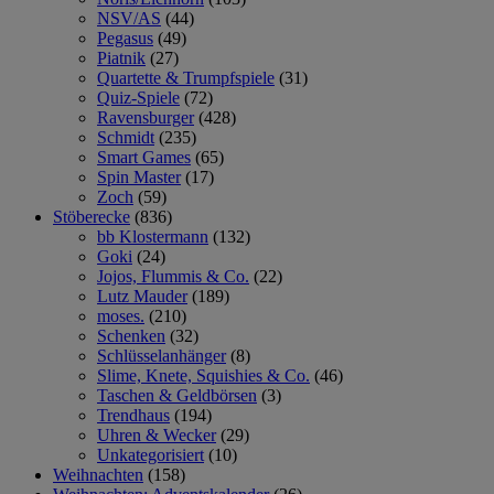
NSV/AS
(44)
Pegasus
(49)
Piatnik
(27)
Quartette & Trumpfspiele
(31)
Quiz-Spiele
(72)
Ravensburger
(428)
Schmidt
(235)
Smart Games
(65)
Spin Master
(17)
Zoch
(59)
Stöberecke
(836)
bb Klostermann
(132)
Goki
(24)
Jojos, Flummis & Co.
(22)
Lutz Mauder
(189)
moses.
(210)
Schenken
(32)
Schlüsselanhänger
(8)
Slime, Knete, Squishies & Co.
(46)
Taschen & Geldbörsen
(3)
Trendhaus
(194)
Uhren & Wecker
(29)
Unkategorisiert
(10)
Weihnachten
(158)