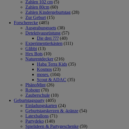
Zahlen 102 cm
(5)
Zahlen 80cm
(60)
Zahlen Kindergeburtstag
(28)
Zur Geburt
(15)
Forscherecke
(485)
Ausgrabungssets
(38)
Detektivausrüstung
(57)
Die drei ???
(40)
Experimentierkästen
(111)
Glibbi
(13)
Hex Bots
(10)
Naturentdecker
(216)
Haba Terra Kids
(35)
Kosmos
(23)
moses.
(104)
Scout & ADAC
(35)
PhänoMint
(26)
Roboter
(70)
Zauberschule
(10)
Geburtstagsparty
(405)
Einladungskarten
(24)
Geburtstagskerzen & -kränze
(54)
Latexballons
(71)
Partydeko
(140)
Spielideen & Partygeschenke
(59)