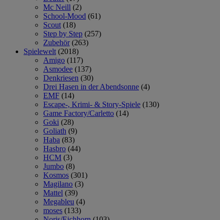
Mc Neill
(2)
School-Mood
(61)
Scout
(18)
Step by Step
(257)
Zubehör
(263)
Spielewelt
(2018)
Amigo
(117)
Asmodee
(137)
Denkriesen
(30)
Drei Hasen in der Abendsonne
(4)
EMF
(14)
Escape-, Krimi- & Story-Spiele
(130)
Game Factory/Carletto
(14)
Goki
(28)
Goliath
(9)
Haba
(83)
Hasbro
(44)
HCM
(3)
Jumbo
(8)
Kosmos
(301)
Magilano
(3)
Mattel
(39)
Megableu
(4)
moses
(133)
Noris/Eichhorn
(103)