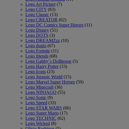
Lego Art Picture
(7)
Lego CITY
(83)
Lego Classic
(13)
Lego CREATOR
(62)
Lego DC Comics Super Heroes
(11)
Lego Disney
(51)
Lego DOTS
(3)
Lego DREAMZzz
(10)
Lego duplo
(67)
Lego Fortnite
(11)
Lego friends
(68)
Lego Gabby´s Dollhouse
(5)
Lego Harry Potter
(33)
Lego Icons
(23)
Lego Jurassic World
(15)
Lego Marvel Super Heroes
(59)
Lego Minecraft
(36)
Lego NINJAGO
(55)
Lego Sonic
(9)
Lego Speed
(33)
Lego STAR WARS
(66)
Lego Super Mario
(17)
Lego TECHNIC
(62)
Lego Wicked
(8)
Olivia Rodrigos
(5)