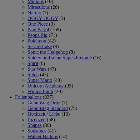
Minions
(10)
Miraculous
(26)
Naruto
(7)
OGGY OGGY
(3)
One Piece
(9)
Paw Patrol
(169)
Peppa Pig
(71)
Pokémon
(42)
Sesamstraße
(9)
Sonic the Hedgehog
(8)
Spidey und seine Super-Freunde
(16)
Spirit
(6)
Star Wars
(47)
Stitch
(43)
Super Mario
(48)
Unicorn Academy
(35)
Winnie Puuh
(20)
Folienballons
(337)
Geburtstag Orbz
(7)
Geburtstag Standard
(75)
Hochzeit / Liebe
(10)
Lizenzen
(58)
Shapes
(80)
Sonstiges
(41)
Walker Ballons
(14)