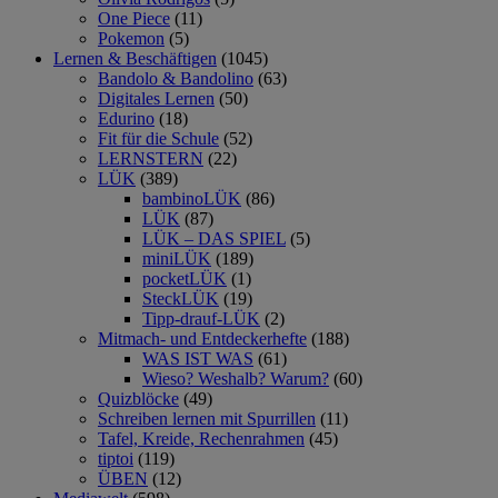
One Piece
(11)
Pokemon
(5)
Lernen & Beschäftigen
(1045)
Bandolo & Bandolino
(63)
Digitales Lernen
(50)
Edurino
(18)
Fit für die Schule
(52)
LERNSTERN
(22)
LÜK
(389)
bambinoLÜK
(86)
LÜK
(87)
LÜK – DAS SPIEL
(5)
miniLÜK
(189)
pocketLÜK
(1)
SteckLÜK
(19)
Tipp-drauf-LÜK
(2)
Mitmach- und Entdeckerhefte
(188)
WAS IST WAS
(61)
Wieso? Weshalb? Warum?
(60)
Quizblöcke
(49)
Schreiben lernen mit Spurrillen
(11)
Tafel, Kreide, Rechenrahmen
(45)
tiptoi
(119)
ÜBEN
(12)