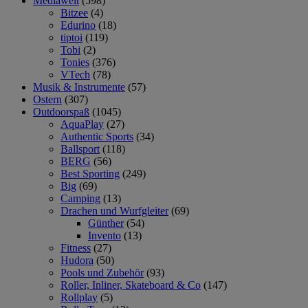
Mediawelt
(598)
Bitzee
(4)
Edurino
(18)
tiptoi
(119)
Tobi
(2)
Tonies
(376)
VTech
(78)
Musik & Instrumente
(57)
Ostern
(307)
Outdoorspaß
(1045)
AquaPlay
(27)
Authentic Sports
(34)
Ballsport
(118)
BERG
(56)
Best Sporting
(249)
Big
(69)
Camping
(13)
Drachen und Wurfgleiter
(69)
Günther
(54)
Invento
(13)
Fitness
(27)
Hudora
(50)
Pools und Zubehör
(93)
Roller, Inliner, Skateboard & Co
(147)
Rollplay
(5)